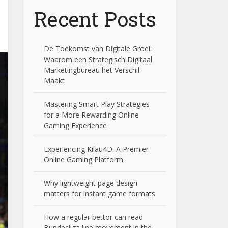
Recent Posts
De Toekomst van Digitale Groei:
Waarom een Strategisch Digitaal
Marketingbureau het Verschil
Maakt
Mastering Smart Play Strategies
for a More Rewarding Online
Gaming Experience
Experiencing Kilau4D: A Premier
Online Gaming Platform
Why lightweight page design
matters for instant game formats
How a regular bettor can read
Bundesliga line movement in the