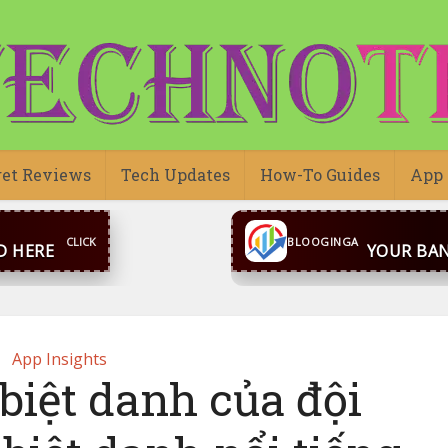
et Reviews
Tech Updates
How-To Guides
App 
CONTACT US
inga@gmail.com
WhatsA
BLOOGINGA
App Insights
 biệt danh của đội