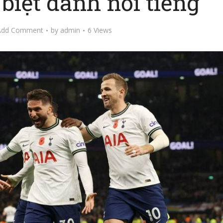
biệt danh nổi tiếng
Add Comment
by
admin
6 Views