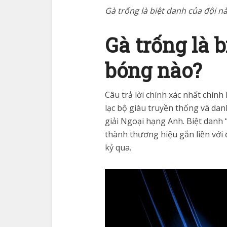
Gà trống là biệt danh của đội n
Gà trống là 
bóng nào?
Câu trả lời chính xác nhất chí
lạc bộ giàu truyền thống và dan
giải Ngoại hạng Anh. Biệt danh 
thành thương hiệu gắn liền với
kỷ qua.