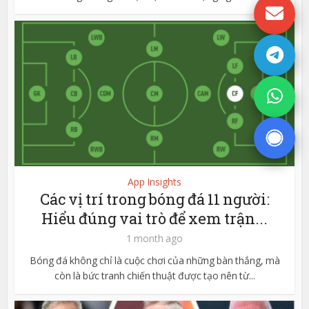
App Insights
Các vị trí trong bóng đá 11 người:
Hiểu đúng vai trò để xem trận...
1 month ago
Bóng đá không chỉ là cuộc chơi của những bàn thắng, mà
còn là bức tranh chiến thuật được tạo nên từ...