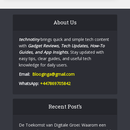
About Us
technotiny
brings quick and simple tech content
with
Gadget Reviews, Tech Updates, How-To
Guides, and App Insights.
Stay updated with
easy tips, clear guides, and useful tech
knowledge for daily users.
Email:
Blooginga@gmail.com
WhatsApp:
+447869705842
Recent Post’s
De Toekomst van Digitale Groei: Waarom een