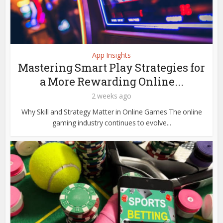
App Insights
Mastering Smart Play Strategies for
a More Rewarding Online...
2 weeks ago
Why Skill and Strategy Matter in Online Games The online
gaming industry continues to evolve...