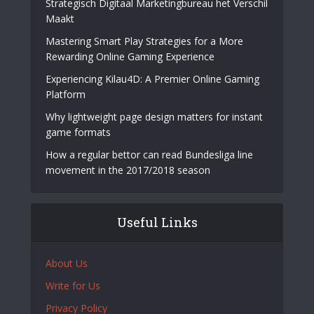
Strategisch Digitaal Marketingbureau het Verschil
Maakt
Mastering Smart Play Strategies for a More
Rewarding Online Gaming Experience
Experiencing Kilau4D: A Premier Online Gaming
Platform
Why lightweight page design matters for instant
game formats
How a regular bettor can read Bundesliga line
movement in the 2017/2018 season
Useful Links
About Us
Write for Us
Privacy Policy