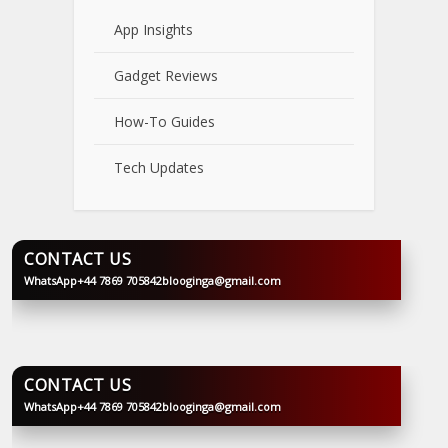
App Insights
Gadget Reviews
How-To Guides
Tech Updates
CONTACT US
WhatsApp
+44 7869 705842
blooginga@gmail.com
BLOOGINGA
CONTACT US
WhatsApp
+44 7869 705842
blooginga@gmail.com
BLOOGINGA