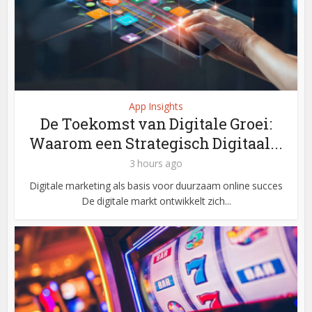
App Insights
De Toekomst van Digitale Groei:
Waarom een Strategisch Digitaal...
3 hours ago
Digitale marketing als basis voor duurzaam online succes
De digitale markt ontwikkelt zich...