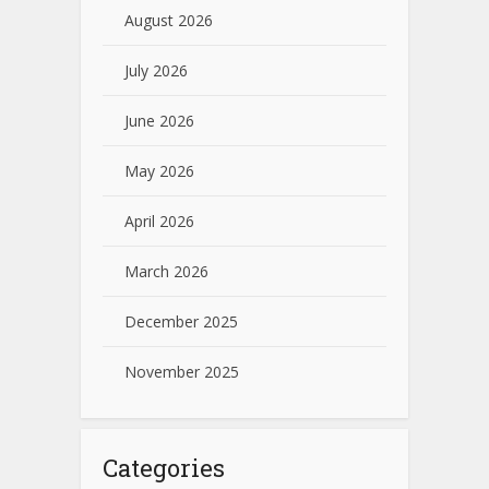
August 2026
July 2026
June 2026
May 2026
April 2026
March 2026
December 2025
November 2025
Categories