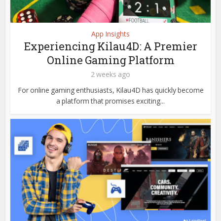
App Insights
Experiencing Kilau4D: A Premier
Online Gaming Platform
2 weeks ago
For online gaming enthusiasts, Kilau4D has quickly become
a platform that promises exciting...