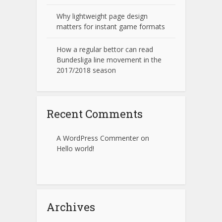
Why lightweight page design
matters for instant game formats
How a regular bettor can read
Bundesliga line movement in the
2017/2018 season
Recent Comments
A WordPress Commenter
on
Hello world!
Archives